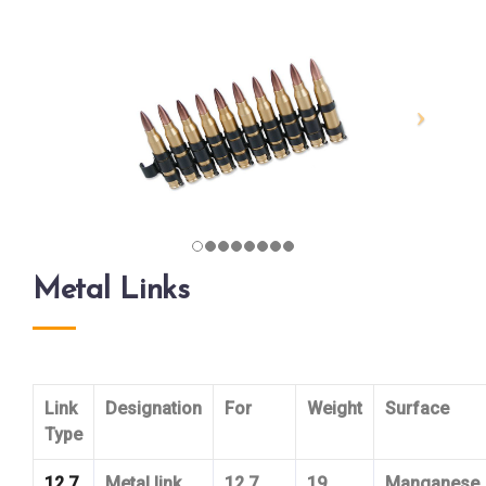
Metal Links
Link
Designation
For
Weight
Surface
Type
12.7
Metal link
12.7
19
Manganese