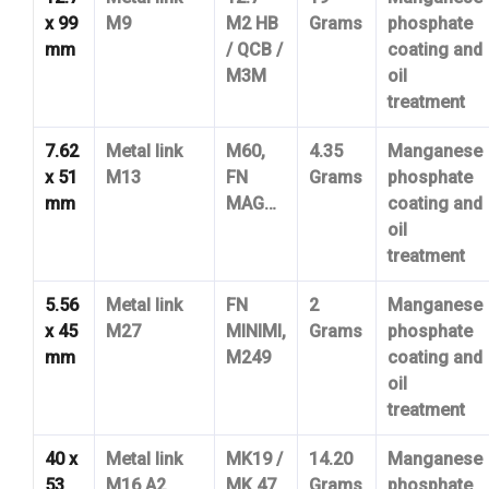
x 99
M9
M2 HB
Grams
phosphate
mm
/ QCB /
coating and
M3M
oil
treatment
7.62
Metal link
M60,
4.35
Manganese
x 51
M13
FN
Grams
phosphate
mm
MAG…
coating and
oil
treatment
5.56
Metal link
FN
2
Manganese
x 45
M27
MINIMI,
Grams
phosphate
mm
M249
coating and
oil
treatment
40 x
Metal link
MK19 /
14.20
Manganese
53
M16 A2
MK 47
Grams
phosphate