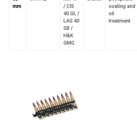
mm
/ CIS
coating and
40 GL /
oil
LAG 40
treatment
SB /
H&K
GMG